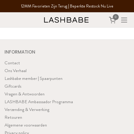
Ga naar content
12MM Favorieten Zijn Terug | Beperkte Restock Nu Live
0
Winkelwagent
Menu
INFORMATION
Contact
Ons Verhaal
Lashbabe member | Spaarpunten
Giftcards
Vragen & Antwoorden
LASHBABE Ambasssador Programma
Verzending & Verwerking
Retouren
Algemene voorwaarden
Privacy policy