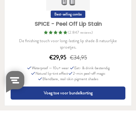
Best-selling combo
SPICE - Peel Off Lip Stain
(2.847 reviews)
De finishing touch voor long-lasting lip shade & natuurlijke
sproetjes.
€29,95
€34,95
Waterproof — 10u+ wear
Eet- & drink-bestendig
Natural lip-tint effect
2-min peel-off magic
Blendbare, real-skin pigment shades
Voeg toe voor bundelkorting
Ways to Wear – Shades
& Styles