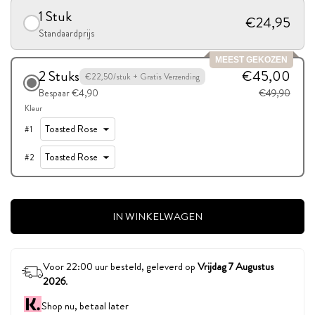
1 Stuk
€24,95
Standaardprijs
MEEST GEKOZEN
2 Stuks
€45,00
€22,50/stuk + Gratis Verzending
Bespaar €4,90
€49,90
Kleur
#
1
#
2
IN WINKELWAGEN
Voor 22:00 uur besteld, geleverd op
Vrijdag 7 Augustus
2026
.
Shop nu, betaal later