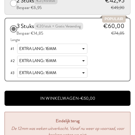
2 Stuks
€42,95
€21,45/stuk
Bespaar €6,95
€49,90
POPULAIR
3 Stuks
€60,00
€20/stuk + Gratis Verzending
Bespaar €14,85
€74,85
Lengte
#
1
#
2
#
3
IN WINKELWAGEN
-
€60,00
Eindelijk terug
De 12mm was weken uitverkocht. Vanaf nu weer op voorraad, voor
hoelang weten we niet.