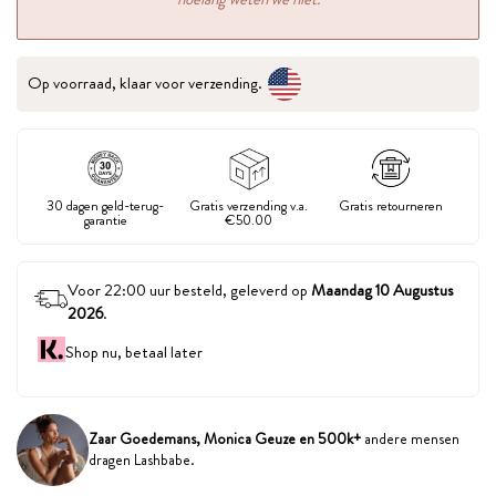
Op voorraad, klaar voor verzending.
30 dagen geld-terug-
Gratis verzending v.a.
Gratis retourneren
garantie
€50.00
Voor 22:00 uur besteld, geleverd op
Maandag 10 Augustus
2026
.
Shop nu, betaal later
Zaar Goedemans, Monica Geuze en 500k+
andere mensen
dragen Lashbabe.