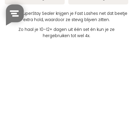
Met de SuperStay Sealer krijgen je Fast Lashes net dat beetje
extra hold, waardoor ze stevig blijven zitten.
Zo haal je 10–12+ dagen uit één set én kun je ze
hergebruiken tot wel 4x.
Een vertrouwd gevoel, elke keer weer zonder onverwacht
loslaten.
HOE AAN TE BRENGEN
Breng de SuperStay Sealer aan in een zachte
zigzag-
beweging
langs de basis van je wimpers.
Dit verzegelt de bond en zorgt dat elke lash-segment stevig
blijft zitten.
Werkt ook met onze Pre-Glued Lashes. Je hoeft ze dus niet
weg te gooien na één keer dragen.